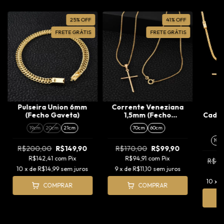
25
%
OFF
41
%
OFF
FRETE GRÁTIS
FRETE GRÁTIS
Pulseira Union 6mm
Corrente Veneziana
K
(Fecho Gaveta)
1,5mm (Fecho
Cade
Tradicional) +
(F
19cm
20cm
21cm
70cm
60cm
Pingente Cruz Agulha
P
(P)
A
19c
R$200,00
R$149,90
R$170,00
R$99,90
R$142,41
com
Pix
R$94,91
com
Pix
R$3
10
x de
R$14,99
sem juros
9
x de
R$11,10
sem juros
R
10
x 
COMPRAR
COMPRAR