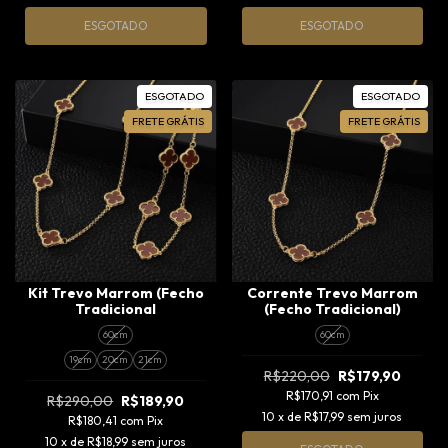
ESGOTADO
ESGOTADO
ESGOTADO
ESGOTADO
FRETE GRÁTIS
FRETE GRÁTIS
Kit Trevo Marrom (Fecho
Corrente Trevo Marrom
Tradicional
(Fecho Tradicional)
60cm
60cm
19cm
20cm
21cm
R$220,00
R$179,90
R$170,91
com
Pix
R$290,00
R$189,90
10
x de
R$17,99
sem juros
R$180,41
com
Pix
10
x de
R$18,99
sem juros