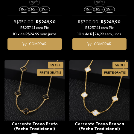
60cm
60cm
19cm
20cm
21cm
19cm
20cm
21cm
R$350,00
R$249,90
R$300,00
R$249,90
R$237,41
com
Pix
R$237,41
com
Pix
10
x de
R$24,99
sem juros
10
x de
R$24,99
sem juros
COMPRAR
COMPRAR
5
%
OFF
5
%
OFF
FRETE GRÁTIS
FRETE GRÁTIS
Corrente Trevo Preto
Corrente Trevo Branca
(Fecho Tradicional)
(Fecho Tradicional)