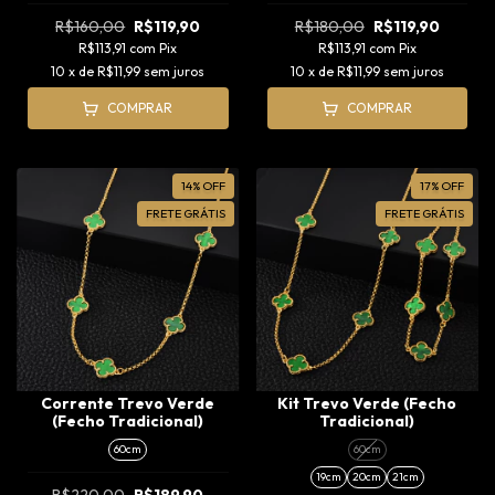
R$160,00
R$119,90
R$180,00
R$119,90
R$113,91
com
Pix
R$113,91
com
Pix
10
x de
R$11,99
sem juros
10
x de
R$11,99
sem juros
COMPRAR
COMPRAR
14
%
OFF
17
%
OFF
FRETE GRÁTIS
FRETE GRÁTIS
Corrente Trevo Verde
Kit Trevo Verde (Fecho
(Fecho Tradicional)
Tradicional)
60cm
60cm
19cm
20cm
21cm
R$220,00
R$189,90