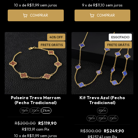
10
x de
R$11,99
sem juros
9
x de
R$11,10
sem juros
COMPRAR
COMPRAR
40
%
OFF
ESGOTADO
FRETE GRÁTIS
FRETE GRÁTIS
Pulseira Trevo Marrom
Kit Trevo Azul (Fecho
(Fecho Tradicional)
Tradicional)
19cm
20cm
21cm
60cm
19cm
20cm
21cm
R$200,00
R$119,90
R$113,91
com
Pix
R$300,00
R$249,90
10
x de
R$11,99
sem juros
R$237,41
com
Pix