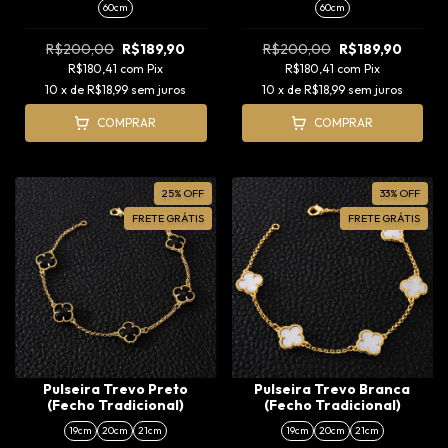
60cm
60cm
R$200,00
R$189,90
R$200,00
R$189,90
R$180,41
com
Pix
R$180,41
com
Pix
10
x de
R$18,99
sem juros
10
x de
R$18,99
sem juros
COMPRAR
COMPRAR
25
%
OFF
33
%
OFF
FRETE GRÁTIS
FRETE GRÁTIS
Pulseira Trevo Preto
Pulseira Trevo Branca
(Fecho Tradicional)
(Fecho Tradicional)
19cm
20cm
21cm
19cm
20cm
21cm