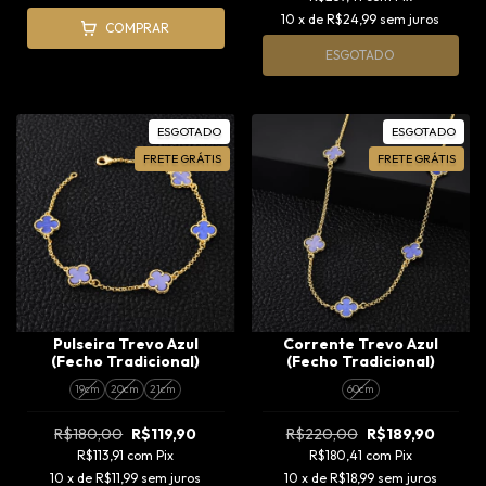
10
x de
R$24,99
sem juros
COMPRAR
ESGOTADO
ESGOTADO
ESGOTADO
FRETE GRÁTIS
FRETE GRÁTIS
Pulseira Trevo Azul
Corrente Trevo Azul
(Fecho Tradicional)
(Fecho Tradicional)
19cm
20cm
21cm
60cm
R$180,00
R$119,90
R$220,00
R$189,90
R$113,91
com
Pix
R$180,41
com
Pix
10
x de
R$11,99
sem juros
10
x de
R$18,99
sem juros