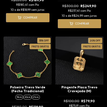
R$180,41
com
Pix
R$300,00
R$249,90
10
x de
R$18,99
sem juros
R$237,41
com
Pix
10
x de
R$24,99
sem juros
COMPRAR
COMPRAR
33
%
OFF
20
%
OFF
FRETE GRÁTIS
FRETE GRÁTIS
Pulseira Trevo Verde
Pingente Placa Trevo
(Fecho Tradicional)
Cravejada (M)
19cm
20cm
21cm
R$100,00
R$79,90
R$75,91
com
Pix