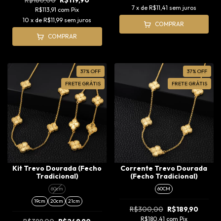
R$180,00
R$119,90
7
x de
R$11,41
sem juros
R$113,91
com
Pix
10
x de
R$11,99
sem juros
COMPRAR
COMPRAR
37
%
OFF
37
%
OFF
FRETE GRÁTIS
FRETE GRÁTIS
Kit Trevo Dourada (Fecho
Corrente Trevo Dourada
Tradicional)
(Fecho Tradicional)
60cm
60CM
19cm
20cm
21cm
R$300,00
R$189,90
R$180,41
com
Pix