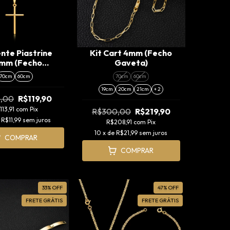
nte Piastrine
Kit Cart 4mm (Fecho
5mm (Fecho
Gaveta)
onal) + Pingente
70cm
60cm
70cm
60cm
gulha (P)
19cm
20cm
21cm
+ 2
0,00
R$119,90
113,91
com
Pix
R$300,00
R$219,90
e
R$11,99
sem juros
R$208,91
com
Pix
10
x de
R$21,99
sem juros
COMPRAR
COMPRAR
33
%
OFF
47
%
OFF
FRETE GRÁTIS
FRETE GRÁTIS