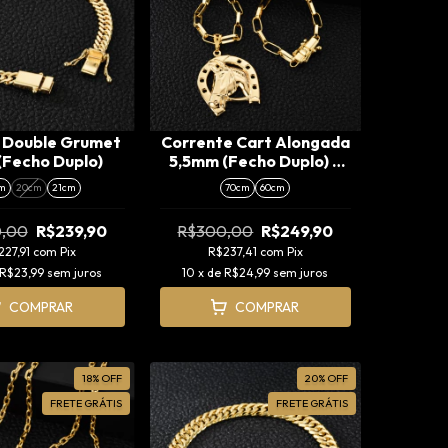
a Double Grumet
Corrente Cart Alongada
Fecho Duplo)
5,5mm (Fecho Duplo) +
Pingente Ferradura (M)
m
20cm
21cm
70cm
60cm
,00
R$239,90
R$300,00
R$249,90
227,91
com
Pix
R$237,41
com
Pix
R$23,99
sem juros
10
x de
R$24,99
sem juros
COMPRAR
COMPRAR
18
%
OFF
20
%
OFF
FRETE GRÁTIS
FRETE GRÁTIS