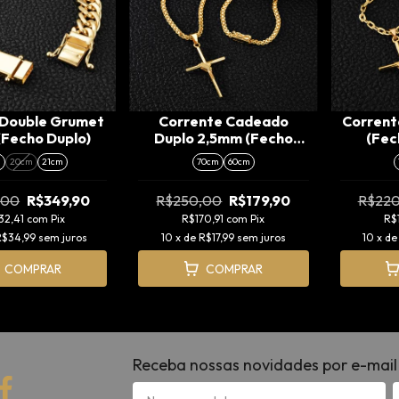
 Double Grumet
Corrente Cadeado
Corren
Fecho Duplo)
Duplo 2,5mm (Fecho
(Fec
Gaveta) + Pingente Cruz
Pin
m
20cm
21cm
70cm
60cm
Amarrada (M)
Am
,00
R$349,90
R$250,00
R$179,90
R$220
32,41
com
Pix
R$170,91
com
Pix
R$
R$34,99
sem juros
10
x de
R$17,99
sem juros
10
x d
COMPRAR
COMPRAR
Receba nossas novidades por e-mail