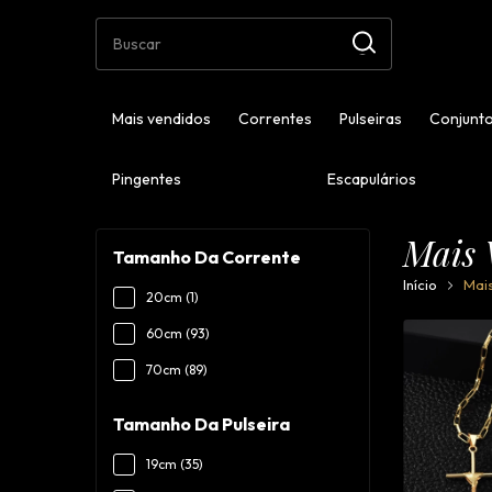
Mais vendidos
Correntes
Pulseiras
Conjunto
Pingentes
Escapulários
Mais 
Tamanho Da Corrente
Início
Mai
20cm (1)
60cm (93)
70cm (89)
Tamanho Da Pulseira
19cm (35)