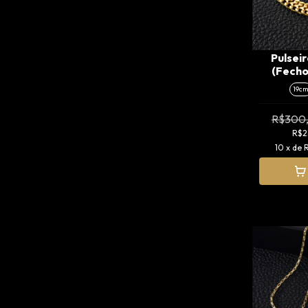
Pulsei
(Fecho
19c
R$300
R$2
10
x de