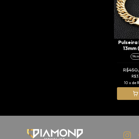
Pulseira
13mm (
19c
R$450
R$3
10
x de