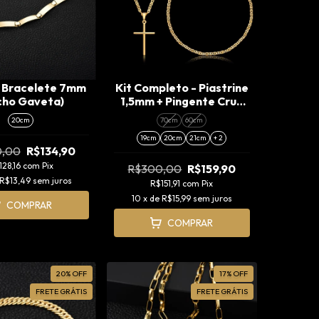
a Bracelete 7mm
Kit Completo - Piastrine
cho Gaveta)
1,5mm + Pingente Cruz
Agulha (P) (Fecho
20cm
70cm
60cm
Tradicional)
19cm
20cm
21cm
+ 2
0,00
R$134,90
128,16
com
Pix
R$300,00
R$159,90
R$13,49
sem juros
R$151,91
com
Pix
10
x de
R$15,99
sem juros
COMPRAR
COMPRAR
20
%
OFF
17
%
OFF
FRETE GRÁTIS
FRETE GRÁTIS