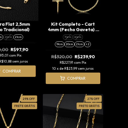
ira Flat 2,5mm
Kit Completo - Cart
o Tradicional)
4mm (Fecho Gaveta) +
Pingente Cruz
m
20cm
21cm
70cm
60cm
Amarrada (M)
19cm
20cm
21cm
+ 2
0,00
R$97,90
93,01
com
Pix
R$320,00
R$239,90
R$10,88
sem juros
R$227,91
com
Pix
10
x de
R$23,99
sem juros
COMPRAR
COMPRAR
29
%
OFF
27
%
OFF
FRETE GRÁTIS
FRETE GRÁTIS