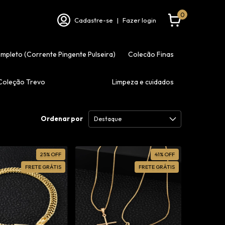
0
Cadastre-se
|
Fazer login
ompleto (Corrente Pingente Pulseira)
Colecão Finas
Coleção Trevo
Limpeza e cuidados
Ordenar por
25
%
OFF
41
%
OFF
FRETE GRÁTIS
FRETE GRÁTIS