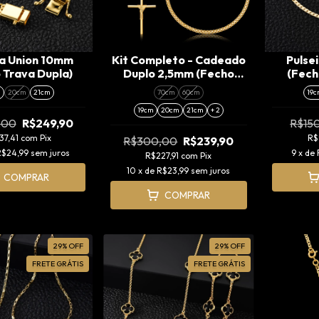
ra Union 10mm
Kit Completo - Cadeado
Pulse
 Trava Dupla)
Duplo 2,5mm (Fecho
(Fech
Gaveta) + Pingente Cruz
m
20cm
21cm
70cm
60cm
19c
Amarrada (M)
19cm
20cm
21cm
+ 2
,00
R$249,90
R$15
37,41
com
Pix
R$
R$300,00
R$239,90
R$24,99
sem juros
9
x de
R$227,91
com
Pix
10
x de
R$23,99
sem juros
COMPRAR
COMPRAR
29
%
OFF
29
%
OFF
FRETE GRÁTIS
FRETE GRÁTIS