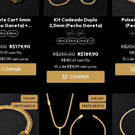
nte Cart 4mm
Kit Cadeado Duplo
Pulse
o Gaveta) +
2,5mm (Fecho Gaveta)
(Fe
gente Cruz
70cm
60cm
70cm
60cm
19c
rrada (M)
19cm
20cm
21cm
+ 2
,00
R$179,90
R$20
70,91
com
Pix
R$
R$250,00
R$189,90
R$17,99
sem juros
10
x de
R$180,41
com
Pix
10
x de
R$18,99
sem juros
COMPRAR
COMPRAR
17
%
OFF
20
%
OFF
FRETE GRÁTIS
FRETE GRÁTIS