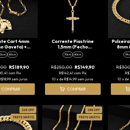
nte Cart 4mm
Corrente Piastrine
Pulseir
o Gaveta) +
1,5mm (Fecho
8mm (
 Ferradura (M)
Tradicional) + Pingente
70cm
60cm
70cm
60cm
19c
Cruz Infinity Cravejada
(M)
,00
R$189,90
R$250,00
R$149,90
R$300
80,41
com
Pix
R$142,41
com
Pix
R$
R$18,99
sem juros
10
x de
R$14,99
sem juros
10
x de
COMPRAR
COMPRAR
22
%
OFF
28
%
OFF
FRETE GRÁTIS
FRETE GRÁTIS