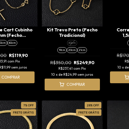
e Cart Cubinho
Kit Trevo Preto (Fecho
Corre
mm (Fecho
Tradicional)
1,
nal) + Pingente
Tradici
70cm
60cm
60cm
 Agulha (P)
A
19cm
20cm
21cm
,00
R$119,90
R$17
13,91
com
Pix
R$
R$350,00
R$249,90
R$11,99
sem juros
10
x d
R$237,41
com
Pix
10
x de
R$24,99
sem juros
COMPRAR
COMPRAR
7
%
OFF
28
%
OFF
FRETE GRÁTIS
FRETE GRÁTIS