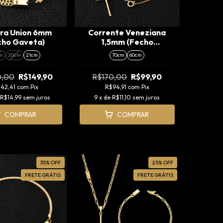
ira Union 6mm
Corrente Veneziana
cho Gaveta)
1,5mm (Fecho
Tradicional) + Pingente
m
20cm
21cm
70cm
60cm
Cruz Agulha (P)
0,00
R$149,90
R$170,00
R$99,90
142,41
com
Pix
R$94,91
com
Pix
R$14,99
sem juros
9
x de
R$11,10
sem juros
COMPRAR
COMPRAR
35
%
OFF
25
%
OFF
FRETE GRÁTIS
FRETE GRÁTIS