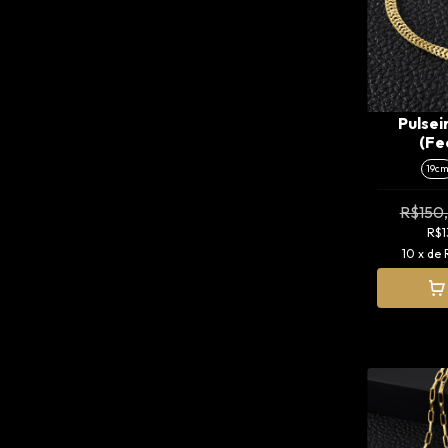
Pulsei
(Fe
19c
R$150
R$1
10
x de