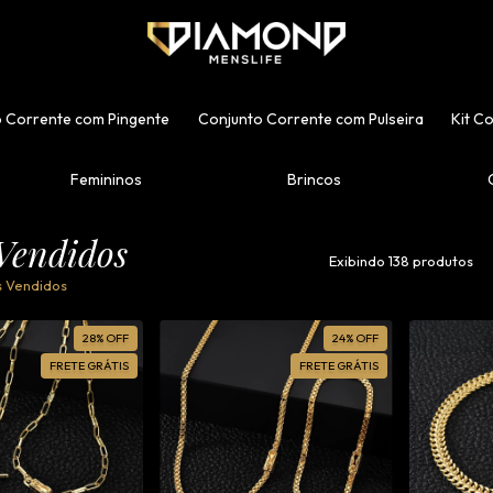
 Corrente com Pingente
Conjunto Corrente com Pulseira
Kit C
Femininos
Brincos
Vendidos
Exibindo 138 produtos
s Vendidos
28
%
OFF
24
%
OFF
FRETE GRÁTIS
FRETE GRÁTIS