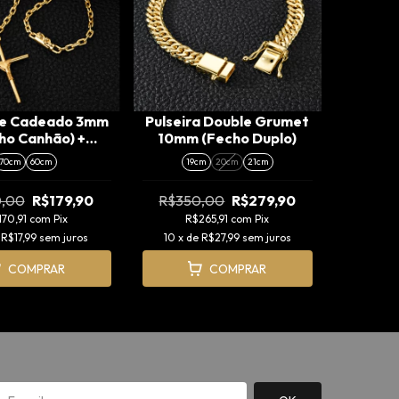
te Cadeado 3mm
Pulseira Double Grumet
ho Canhão) +
10mm (Fecho Duplo)
gente Cruz
70cm
60cm
19cm
20cm
21cm
arrada (M)
,00
R$179,90
R$350,00
R$279,90
170,91
com
Pix
R$265,91
com
Pix
e
R$17,99
sem juros
10
x de
R$27,99
sem juros
COMPRAR
COMPRAR