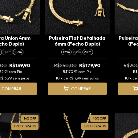
ra Union 4mm
Pulseira Flat Detalhada
Pulseir
cho Duplo)
6mm (Fecho Duplo)
(Fe
m
20cm
21cm
19cm
20cm
21cm
,00
R$139,90
R$250,00
R$179,90
R$20
32,91
com
Pix
R$170,91
com
Pix
R$
R$13,99
sem juros
10
x de
R$17,99
sem juros
10
x de
COMPRAR
COMPRAR
14
%
OFF
40
%
OFF
FRETE GRÁTIS
FRETE GRÁTIS