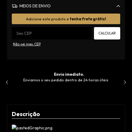
MEIOS DE ENVIO
Alterar CEP
Adicione este produto e
tenha frete grátis!
CALCULAR
Não sei meu CEP
to.
Sua satisfação ou seu dinheiro d
e 24 horas úteis.
Você tem 7 dias após a entrega do produto n
devolvê-lo e receber 100% do dinheiro de volt
outro modelo de sua preferênci
Descrição