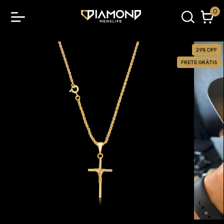
0
29
%
OFF
FRETE GRÁTIS