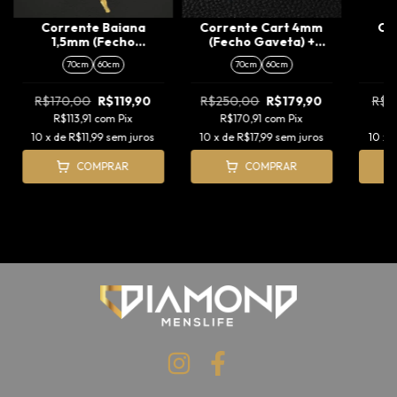
Corrente Baiana
Corrente Cart 4mm
Co
1,5mm (Fecho
(Fecho Gaveta) +
1
Tradicional) +
Pingente Cruz
T
70cm
60cm
70cm
60cm
Pingente Jesus 3D (M)
Amarrada (M)
Ping
Vazad
R$170,00
R$119,90
R$250,00
R$179,90
R$1
R$113,91
com
Pix
R$170,91
com
Pix
R
10
x de
R$11,99
sem juros
10
x de
R$17,99
sem juros
10
x 
COMPRAR
COMPRAR