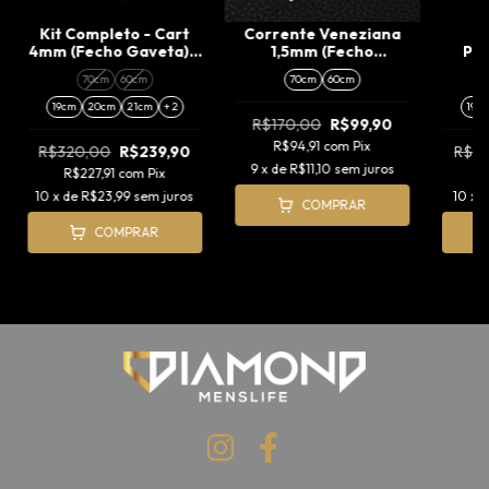
Kit Completo - Cart
Corrente Veneziana
K
4mm (Fecho Gaveta) +
1,5mm (Fecho
Pia
Pingente Cruz
Tradicional) +
Pinge
70cm
60cm
70cm
60cm
Amarrada (M)
Pingente Cruz Agulha
(P) (F
(P)
19cm
20cm
21cm
+ 2
19c
R$170,00
R$99,90
R$94,91
com
Pix
R$320,00
R$239,90
R$3
9
x de
R$11,10
sem juros
R$227,91
com
Pix
R
10
x de
R$23,99
sem juros
10
x 
COMPRAR
COMPRAR