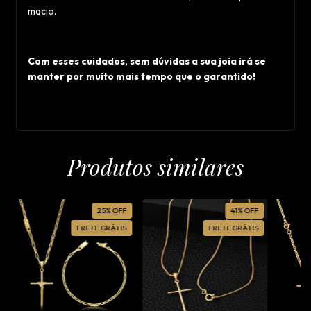
macio.
Com esses cuidados, sem dúvidas a sua joia irá se
manter por muito mais tempo que o garantido!
Produtos similares
25
%
OFF
41
%
OFF
FRETE GRÁTIS
FRETE GRÁTIS