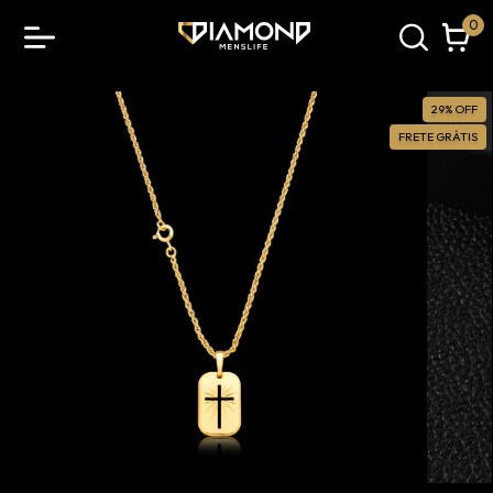
0
29
%
OFF
FRETE GRÁTIS