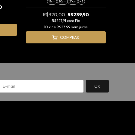
19cm
20cm
21cm
+ 2
0
R$320,00
R$239,90
R$227,91
com
Pix
10
x de
R$23,99
sem juros
COMPRAR