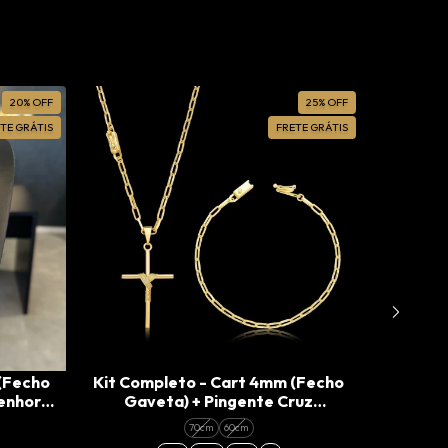
20
%
OFF
25
%
OFF
TE GRÁTIS
FRETE GRÁTIS
(Fecho
Kit Completo - Cart 4mm (Fecho
Corre
Senhora
Gaveta) + Pingente Cruz
(Fecho
G)
Amarrada (M)
70cm
60cm