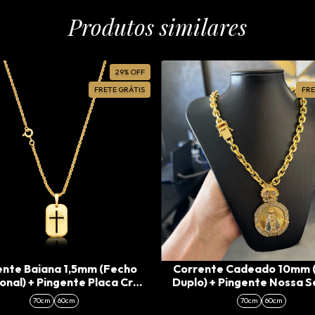
Produtos similares
29
%
OFF
FRETE GRÁTIS
FRE
ente Baiana 1,5mm (Fecho
Corrente Cadeado 10mm 
onal) + Pingente Placa Cruz
Duplo) + Pingente Nossa 
azada Tradicional (P)
Cravejado Especial (
70cm
60cm
70cm
60cm