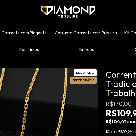
 Corrente com Pingente
Conjunto Corrente com Pulseira
Kit C
Femininos
Brincos
Corren
ESGOTADO
FRETE GRÁTIS
Tradici
Trabalh
R$170,00
R$109,
R$104,41
co
10
x de
R$10,99
s