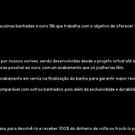
ulinas banhadas a ouro 18k que trabalha com o objetivo de oferecer o
por nossos ourives, sendo desenvolvidas desde o projeto virtual até
icas possível ao ouro, com um acabamento que só joalherias têm.
bamento em verniz na finalização do banho para garantir maior resiste
parável com outros banhados, pois além da exclusividade e durabilida
asa, para devolvê-lo e receber 100% do dinheiro de volta ou trocá-lo 