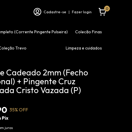
0
Cadastre-se
|
Fazer login
ompleto (Corrente Pingente Pulseira)
Colecão Finas
Coleção Trevo
Limpeza e cuidados
te Cadeado 2mm (Fecho
onal) + Pingente Cruz
ada Cristo Vazada (P)
90
35
% OFF
m
Pix
em juros