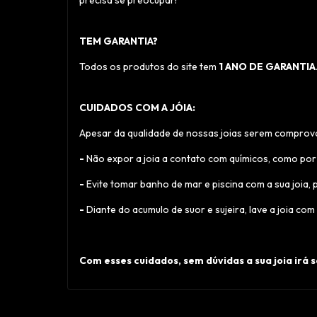
precisa se preocupar!
TEM GARANTIA?
Todos os produtos do site tem
1 ANO DE GARANTIA
CUIDADOS COM A JÓIA:
Apesar da qualidade de nossas joias serem comprovad
-
Não expor a joia a contato com químicos, como por
-
Evite tomar banho de mar e piscina com a sua joia,
-
Diante do acumulo de suor e sujeira, lave a joia c
Com esses cuidados, sem dúvidas a sua joia irá