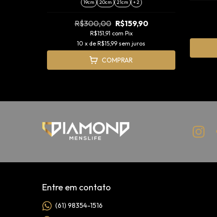
19cm
20cm
21cm
+ 2
90
R$300,00
R$159,90
R$151,91
com
Pix
os
10
x de
R$15,99
sem juros
COMPRAR
Entre em contato
(61) 98354-1516