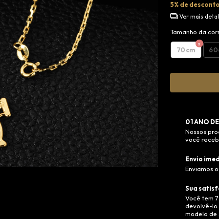
5% de descont
Ver mais deta
Tamanho da cor
70cm
60
01 ANO DE
Nossos pro
você recebe
Envio imed
Enviamos o 
Sua satisf
Você tem 7
devolvê-lo 
modelo de 