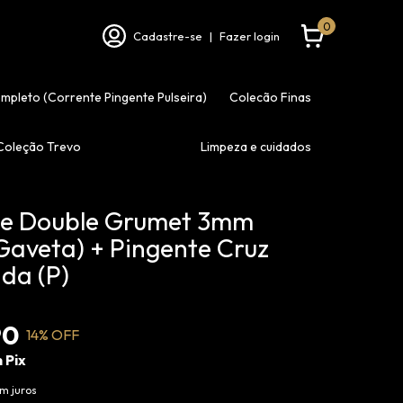
0
Cadastre-se
|
Fazer login
ompleto (Corrente Pingente Pulseira)
Colecão Finas
Coleção Trevo
Limpeza e cuidados
te Double Grumet 3mm
Gaveta) + Pingente Cruz
da (P)
90
14
% OFF
m
Pix
m juros