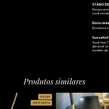
01 ANO DE
Nossos pro
você recebe
Envio imed
Enviamos o 
Sua satisf
Você tem 7
devolvê-lo 
modelo de 
Produtos similares
47
%
OFF
FRETE GRÁTIS
FRE