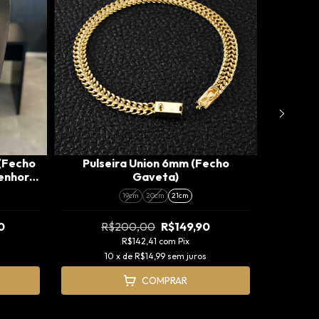
(Fecho
Pulseira Union 6mm (Fecho
Corrent
Senhora
Gaveta)
Tradicio
G)
19cm
20cm
21cm
0
R$200,00
R$149,90
R$142,41
com
Pix
10
x de
R$14,99
sem juros
COMPRAR