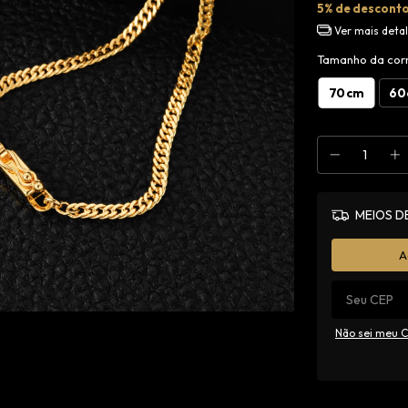
5% de descont
Ver mais deta
Tamanho da cor
70cm
60
MEIOS D
A
Não sei meu 