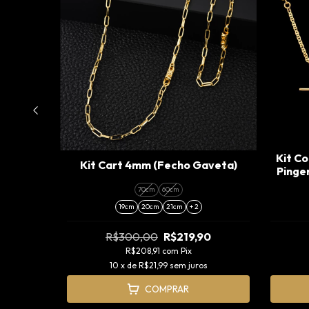
o 2,5mm
Kit Co
Kit Cart 4mm (Fecho Gaveta)
Pinge
70cm
60cm
19cm
20cm
21cm
+ 2
0
R$300,00
R$219,90
s
R$208,91
com
Pix
10
x de
R$21,99
sem juros
COMPRAR