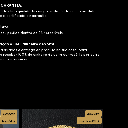
 GARANTIA.
dutos tem qualidade comprovada. Junto com o produto
 o certificado de garantia.
iato.
seu pedido dentro de 24 horas úteis.
ação ou seu dinheiro de volta.
 dias após a entrega do produto na sua casa, para
e receber 100% do dinheiro de volta ou trocá-lo por outro
sua preferência.
20
%
OFF
25
%
OFF
TE GRÁTIS
FRETE GRÁTIS