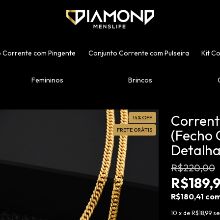
 Corrente com Pingente
Conjunto Corrente com Pulseira
Kit C
Femininos
Brincos
Corren
14
%
OFF
FRETE GRÁTIS
(Fecho 
Detalha
R$220,00
R$189,
R$180,41
co
10
x de
R$18,99
se