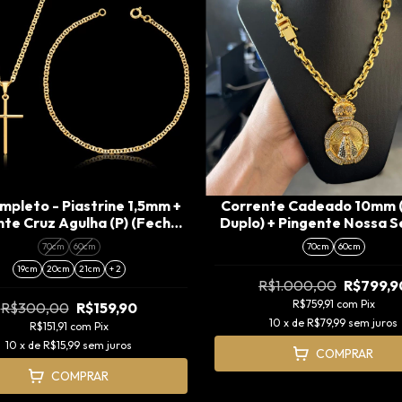
mpleto - Piastrine 1,5mm +
Corrente Cadeado 10mm 
nte Cruz Agulha (P) (Fecho
Duplo) + Pingente Nossa 
Tradicional)
Cravejado Especial (
70cm
60cm
70cm
60cm
19cm
20cm
21cm
+ 2
R$1.000,00
R$799,9
R$759,91
com
Pix
R$300,00
R$159,90
10
x de
R$79,99
sem juros
R$151,91
com
Pix
10
x de
R$15,99
sem juros
COMPRAR
COMPRAR