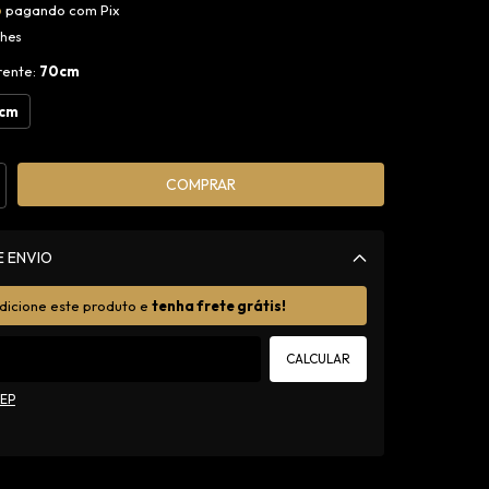
o
pagando com Pix
lhes
rente:
70cm
cm
E ENVIO
Alterar CEP
dicione este produto e
tenha frete grátis!
CALCULAR
CEP