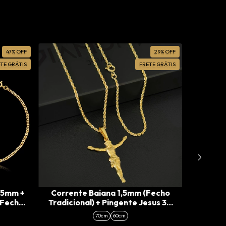
47
%
OFF
29
%
OFF
TE GRÁTIS
FRETE GRÁTIS
1,5mm +
Corrente Baiana 1,5mm (Fecho
Corrent
(Fecho
Tradicional) + Pingente Jesus 3D
Tradicio
(M)
70cm
60cm