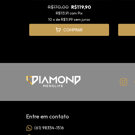
90
R$170,00
R$119,90
R$113,91
com
Pix
s
10
x de
R$11,99
sem juros
COMPRAR
Entre em contato
(61) 98354-1516