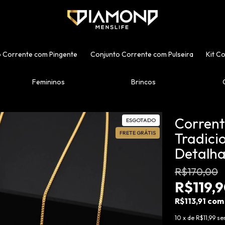
 Corrente com Pingente
Conjunto Corrente com Pulseira
Kit C
Femininos
Brincos
Corrent
ESGOTADO
FRETE GRÁTIS
Tradici
Detalha
R$170,00
R$119,
R$113,91
com
10
x de
R$11,99
se