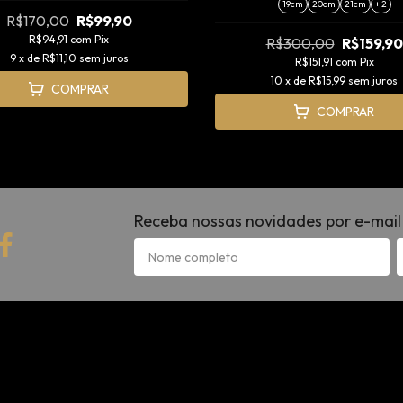
19cm
20cm
21cm
+ 2
R$170,00
R$99,90
R$94,91
com
Pix
R$300,00
R$159,90
9
x de
R$11,10
sem juros
R$151,91
com
Pix
10
x de
R$15,99
sem juros
COMPRAR
COMPRAR
Receba nossas novidades por e-mail