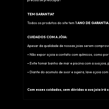
precisa se preocupar!
TEM GARANTIA?
Todos os produtos do site tem
1 ANO DE GARANTIA
CUIDADOS COM A JÓIA:
Apesar da qualidade de nossas joias serem comprovad
-
Não expor a joia a contato com químicos, como por
-
Evite tomar banho de mar e piscina com a sua joia,
-
Diante do acumulo de suor e sujeira, lave a joia c
Com esses cuidados, sem dúvidas a sua joia irá