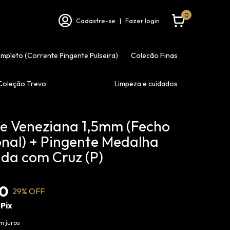
0
Cadastre-se
|
Fazer login
ompleto (Corrente Pingente Pulseira)
Colecão Finas
Coleção Trevo
Limpeza e cuidados
e Veneziana 1,5mm (Fecho
onal) + Pingente Medalha
da com Cruz (P)
90
29
% OFF
Pix
m juros