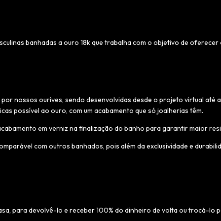
ulinas banhadas a ouro 18k que trabalha com o objetivo de oferecer o
por nossos ourives, sendo desenvolvidas desde o projeto virtual até
icas possível ao ouro, com um acabamento que só joalherias têm.
bamento em verniz na finalização do banho para garantir maior resiste
parável com outros banhados, pois além da exclusividade e durabilida
asa, para devolvê-lo e receber 100% do dinheiro de volta ou trocá-lo 