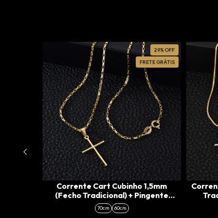
28
%
OFF
29
%
OFF
RETE GRÁTIS
FRETE GRÁTIS
Fecho
Corrente Cart Cubinho 1,5mm
Corren
Cruz
(Fecho Tradicional) + Pingente
Trad
Cruz Agulha (P)
70cm
60cm