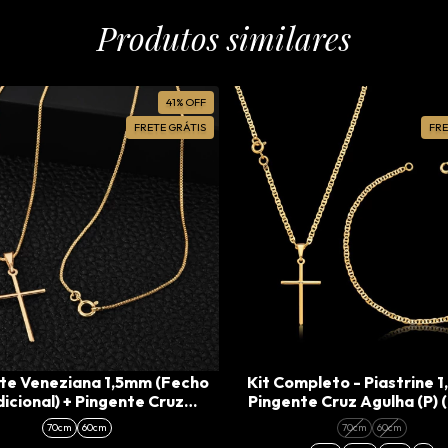
Produtos similares
41
%
OFF
FRETE GRÁTIS
FRE
te Veneziana 1,5mm (Fecho
Kit Completo - Piastrine 
icional) + Pingente Cruz
Pingente Cruz Agulha (P) 
Agulha (P)
Tradicional)
70cm
60cm
70cm
60cm