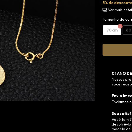
5% de descont
Ver mais deta
Tamanho da cor
70cm
60
01 ANO DE
Nossos pro
você recebe
Envio imed
Enviamos o 
Sua satisf
Você tem 7
devolvê-lo 
modelo de 