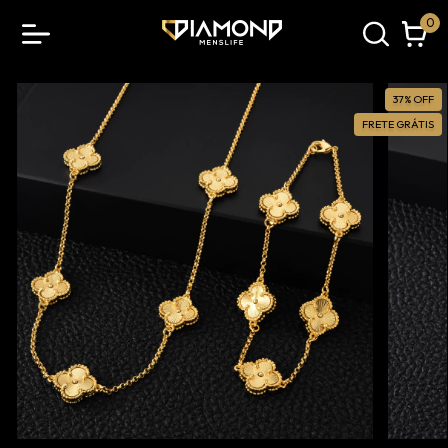
0
37
%
OFF
FRETE GRÁTIS