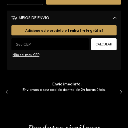
MEIOS DE ENVIO
Alterar CEP
Adicione este produto e
tenha frete grátis!
CALCULAR
Não sei meu CEP
Envio imediato.
Enviamos o seu pedido dentro de 24 horas úteis.
V
de