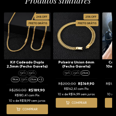
Produtos similares
24
%
OFF
25
%
OFF
FRETE GRÁTIS
FRETE GRÁTIS
Kit Cadeado Duplo
Pulseira Union 6mm
Cor
2,5mm (Fecho Gaveta)
(Fecho Gaveta)
10mm 
Pi
70cm
60cm
19cm
20cm
21cm
Sen
19cm
20cm
21cm
+ 2
R$200,00
R$149,90
R$1.
R$142,41
com
Pix
R
R$250,00
R$189,90
10
x de
R$14,99
sem juros
10
x 
R$180,41
com
Pix
10
x de
R$18,99
sem juros
COMPRAR
COMPRAR