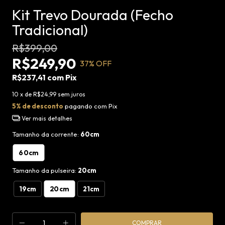
Kit Trevo Dourada (Fecho
Tradicional)
R$399,00
R$249,90
37
% OFF
R$237,41
com
Pix
10
x de
R$24,99
sem juros
5% de desconto
pagando com Pix
Ver mais detalhes
Tamanho da corrente:
60cm
60cm
Tamanho da pulseira:
20cm
20cm
19cm
21cm