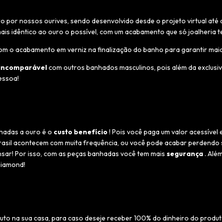
o por nossos ourives, sendo desenvolvido desde o projeto virtual até
ais idêntico ao ouro o possível, com um acabamento que só joalheria t
m o acabamento em verniz na finalização do banho para garantir maior r
incomparável
com outros banhados masculinos, pois além da exclusivi
essoa!
hadas a ouro é o
custo benefício
! Pois você paga um valor acessíve
Brasil acontecem com muita frequência, ou você pode acabar perdendo s
ensar! Por isso, com as peças banhadas você tem mais
segurança
. Alé
Diamond!
uto na sua casa, para caso deseje receber 100% do dinheiro do produt