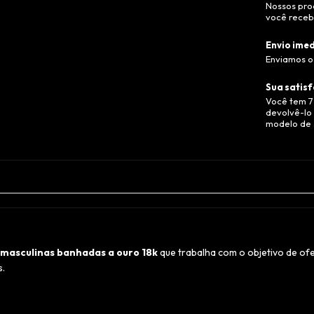
Nossos pro
você recebe
Envio imed
Enviamos o 
Sua satisf
Você tem 7
devolvê-lo 
modelo de 
s masculinas banhadas a ouro 18k
que trabalha com o objetivo de ofe
s.