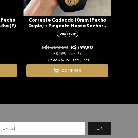
 (Fecho
Corrente Cadeado 10mm (Fecho
Kit C
lha (P)
Duplo) + Pingente Nossa Senhora
Cravejado Especial (G)
70cm
60cm
R$1.000,00
R$799,90
R$759,91
com
Pix
R
10
x de
R$79,99
sem juros
COMPRAR