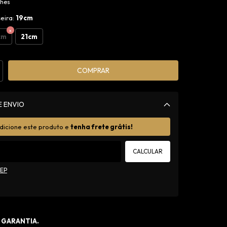
lhes
eira:
19cm
cm
21cm
E ENVIO
Alterar CEP
dicione este produto e
tenha frete grátis!
CALCULAR
CEP
 GARANTIA.