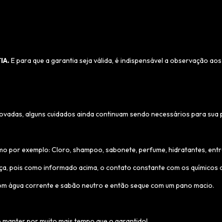
IA.
E para que a garantia seja válida, é indispensável a observação ao
ovadas, alguns cuidados ainda continuam sendo necessários para sua p
o por exemplo: Cloro, shampoo, sabonete, perfume, hidratantes, entr
eça, pois como informado acima, o contato constante com os químicos 
a com água corrente e sabão neutro e então seque com um pano macio.
e manter por muito mais tempo que o garantido!