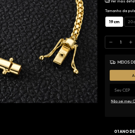
Ver mais deta
Tamanho da puls
19cm
20
MEIOS D
A
Não sei meu 
01 ANO DE