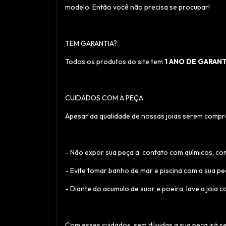
modelo. Então você não precisa se procupar!
TEM GARANTIA?
Todos os produtos do site tem
1 ANO DE GARANT
CUIDADOS COM A PEÇA:
Apesar da qualidade de nossas joias serem compr
- Não expor sua peça a contato com químicos, com
- Evite tomar banho de mar e piscina com a sua p
- Diante do acumulo de suor e poeira, lave a joi
Com esses cuidados, sem dúvidas a sua peça irá s