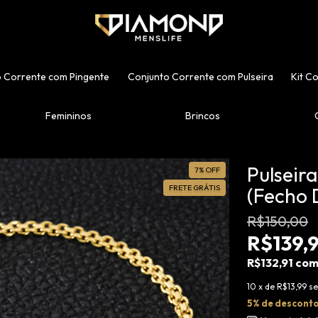
 Corrente com Pingente
Conjunto Corrente com Pulseira
Kit C
Femininos
Brincos
Pulsei
7
%
OFF
FRETE GRÁTIS
(Fecho 
R$150,00
R$139,
R$132,91
co
10
x de
R$13,99
se
5% de descont