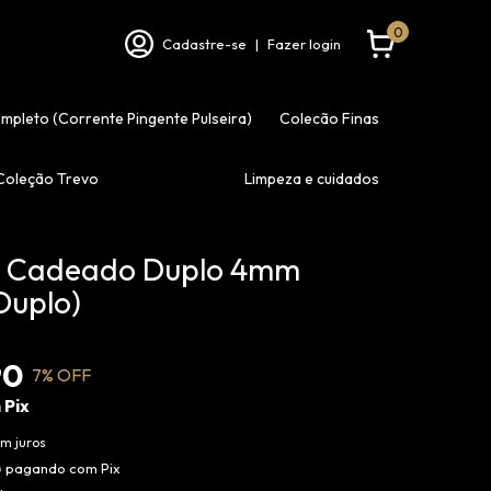
0
Cadastre-se
|
Fazer login
ompleto (Corrente Pingente Pulseira)
Colecão Finas
Coleção Trevo
Limpeza e cuidados
ra Cadeado Duplo 4mm
Duplo)
90
7
% OFF
m
Pix
m juros
o
pagando com Pix