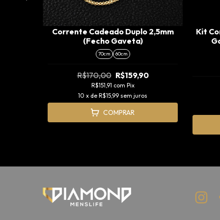
Fecho
Corrente Cadeado Duplo 2,5mm
Kit C
(Fecho Gaveta)
Ga
70cm
60cm
90
R$170,00
R$159,90
R$151,91
com
Pix
s
10
x de
R$15,99
sem juros
COMPRAR