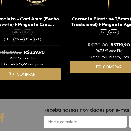
ompleto - Cart 4mm (Fecho
Corrente Piastrine 1,5mm
veta) + Pingente Cruz
Tradicional) + Pingente Agu
Amarrada (M)
70cm
60cm
70cm
60cm
19cm
20cm
21cm
+ 2
R$170,00
R$119,90
R$113,91
com
Pix
R$320,00
R$239,90
10
x de
R$11,99
sem juros
R$227,91
com
Pix
10
x de
R$23,99
sem juros
COMPRAR
COMPRAR
Receba nossas novidades por e-mail