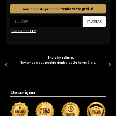
Alterar CEP
Adicione este produto e
tenha frete grátis!
CALCULAR
Não sei meu CEP
Envio imediato.
Sua satisfaç
o seu pedido dentro de 24 horas úteis.
Você tem 7 dias após a 
devolvê-lo e receber 100
outro mode
Descrição