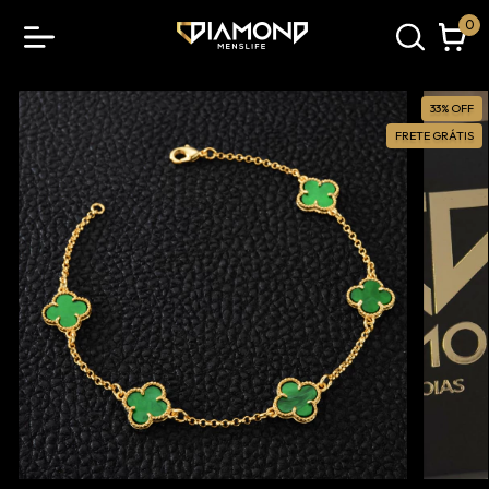
0
33
%
OFF
FRETE GRÁTIS