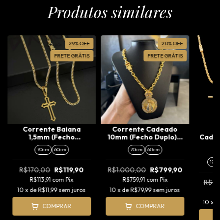
Produtos similares
29
%
OFF
20
%
OFF
FRETE GRÁTIS
FRETE GRÁTIS
Corrente Baiana
Corrente Cadeado
K
1,5mm (Fecho
10mm (Fecho Duplo) +
Cade
Tradicional) +
Pingente Nossa
(F
70cm
60cm
70cm
60cm
Pingente Cruz Vazada
Senhora Cravejado
P
Viking (P)
Especial (G)
A
19c
R$170,00
R$119,90
R$1.000,00
R$799,90
R$113,91
com
Pix
R$759,91
com
Pix
R$3
10
x de
R$11,99
sem juros
10
x de
R$79,99
sem juros
R
10
x 
COMPRAR
COMPRAR