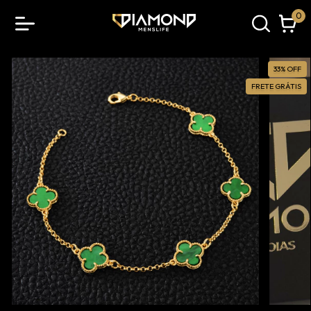
0
33
%
OFF
FRETE GRÁTIS