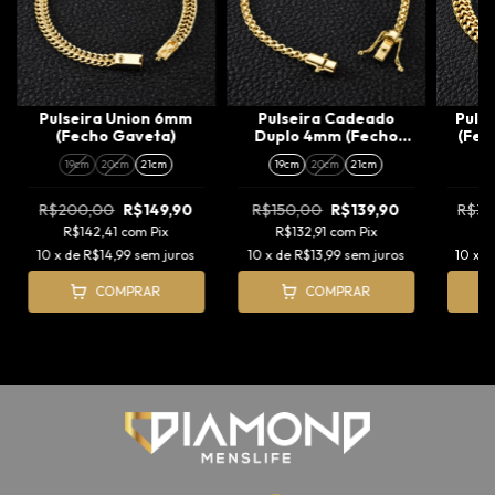
Pulseira Union 6mm
Pulseira Cadeado
Puls
(Fecho Gaveta)
Duplo 4mm (Fecho
(Fec
Duplo)
19cm
20cm
21cm
19cm
20cm
21cm
1
R$200,00
R$149,90
R$150,00
R$139,90
R$3
R$142,41
com
Pix
R$132,91
com
Pix
R
10
x de
R$14,99
sem juros
10
x de
R$13,99
sem juros
10
x 
COMPRAR
COMPRAR